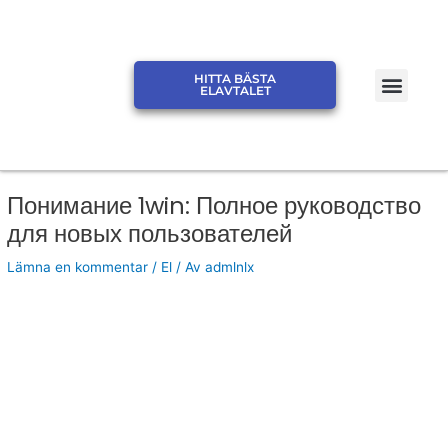
Hoppa
till
innehåll
Men
HITTA BÄSTA
JÄMFÖR ELPRIS ELSKLING
JÄMFÖR ELPRIS ELMARK
ELAVTALET
Понимание 1win: Полное руководство
для новых пользователей
Lämna en kommentar
/
El
/ Av
admlnlx