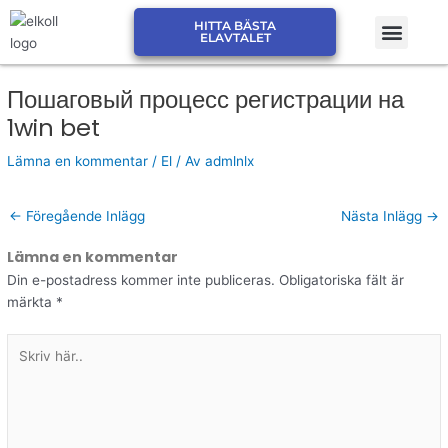
Hoppa
Men
HITTA BÄSTA
till
JÄMFÖR ELPRIS ELSKLING
JÄMFÖR ELPRIS ELMARK
ELAVTALET
innehåll
Пошаговый процесс регистрации на
1win bet
Lämna en kommentar
/
El
/ Av
admlnlx
←
Föregående Inlägg
Nästa Inlägg
→
Lämna en kommentar
Din e-postadress kommer inte publiceras.
Obligatoriska fält är
märkta
*
Skriv
här..