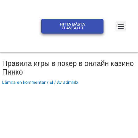
Hoppa
till
innehåll
Men
HITTA BÄSTA
JÄMFÖR ELPRIS ELSKLING
JÄMFÖR ELPRIS ELMARK
ELAVTALET
Правила игры в покер в онлайн казино
Пинко
Lämna en kommentar
/
El
/ Av
admlnlx