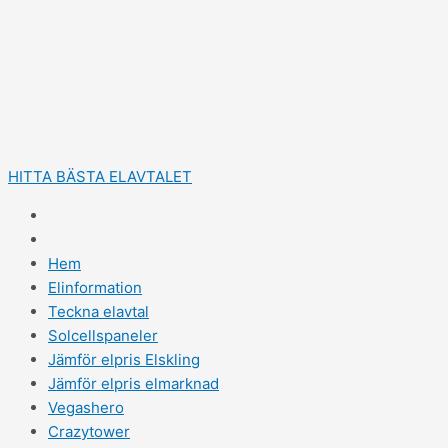
Hoppa
till
innehåll
HITTA BÄSTA ELAVTALET
Hem
Elinformation
Teckna elavtal
Solcellspaneler
Jämför elpris Elskling
Jämför elpris elmarknad
Vegashero
Crazytower