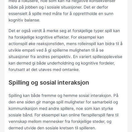
med å fokusere, noe som kan ha negative konsekvenser
både på jobben og i sosiale situasjoner. Det er derfor
essensielt å spille med måte for å opprettholde en sunn
kognitiv balanse.
Det er også verdt å merke seg at forskjellige typer spill kan
ha forskjellige kognitive effekter. For eksempel kan
actionspill øke reaksjonstiden, mens rolleinspill kan bidra til å
utvikle empati ved å gi spillerne muligheten til å se
situasjoner fra andres perspektiv. En variert spilleopplevelse
kan dermed gi både underholdning og kognitive fordeler,
forutsatt at det utøves med omtanke.
Spilling og sosial interaksjon
Spilling kan både fremme og hemme sosial interaksjon. På
den ene siden gir mange spill muligheter for samarbeid og
kommunikasjon med andre spillere, noe som kan styrke
sosiale bånd. For eksempel kan online flerspillerspill føre til
vennskap mellom mennesker fra forskjellige steder, og
dermed utvide den sosiale kretsen til spilleren.