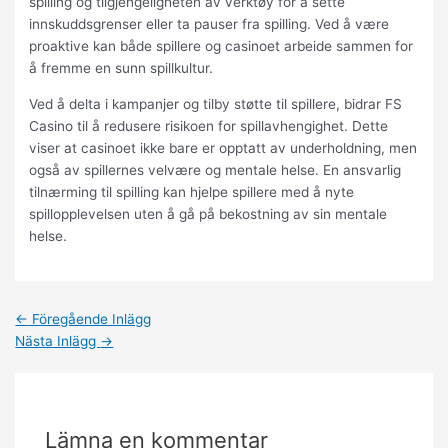
spilling og tilgjengeligheten av verktøy for å sette
innskuddsgrenser eller ta pauser fra spilling. Ved å være
proaktive kan både spillere og casinoet arbeide sammen for
å fremme en sunn spillkultur.
Ved å delta i kampanjer og tilby støtte til spillere, bidrar FS
Casino til å redusere risikoen for spillavhengighet. Dette
viser at casinoet ikke bare er opptatt av underholdning, men
også av spillernes velvære og mentale helse. En ansvarlig
tilnærming til spilling kan hjelpe spillere med å nyte
spillopplevelsen uten å gå på bekostning av sin mentale
helse.
←
Föregående Inlägg
Nästa Inlägg
→
Lämna en kommentar