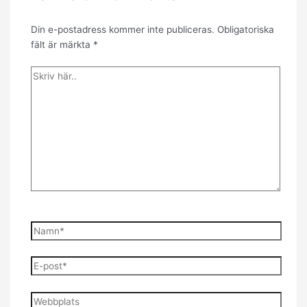
Din e-postadress kommer inte publiceras.
Obligatoriska
fält är märkta
*
Skriv
här..
Namn*
E-
post*
Webbplats