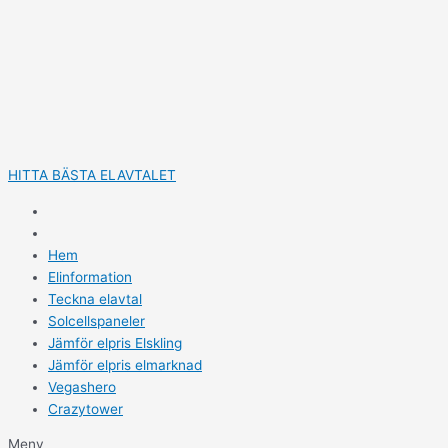
Hoppa
till
innehåll
HITTA BÄSTA ELAVTALET
Hem
Elinformation
Teckna elavtal
Solcellspaneler
Jämför elpris Elskling
Jämför elpris elmarknad
Vegashero
Crazytower
Meny