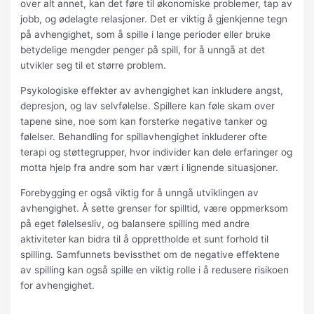
over alt annet, kan det føre til økonomiske problemer, tap av
jobb, og ødelagte relasjoner. Det er viktig å gjenkjenne tegn
på avhengighet, som å spille i lange perioder eller bruke
betydelige mengder penger på spill, for å unngå at det
utvikler seg til et større problem.
Psykologiske effekter av avhengighet kan inkludere angst,
depresjon, og lav selvfølelse. Spillere kan føle skam over
tapene sine, noe som kan forsterke negative tanker og
følelser. Behandling for spillavhengighet inkluderer ofte
terapi og støttegrupper, hvor individer kan dele erfaringer og
motta hjelp fra andre som har vært i lignende situasjoner.
Forebygging er også viktig for å unngå utviklingen av
avhengighet. Å sette grenser for spilltid, være oppmerksom
på eget følelsesliv, og balansere spilling med andre
aktiviteter kan bidra til å opprettholde et sunt forhold til
spilling. Samfunnets bevissthet om de negative effektene
av spilling kan også spille en viktig rolle i å redusere risikoen
for avhengighet.