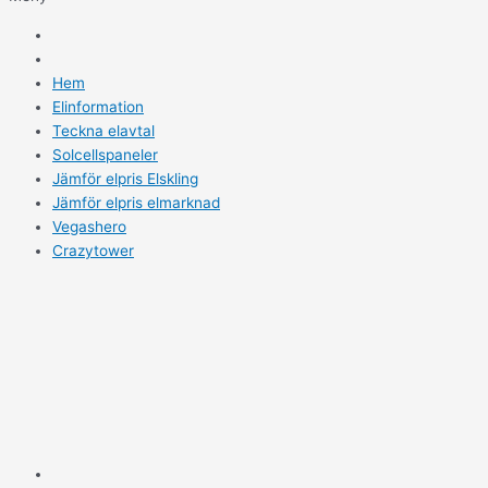
Hem
Elinformation
Teckna elavtal
Solcellspaneler
Jämför elpris Elskling
Jämför elpris elmarknad
Vegashero
Crazytower