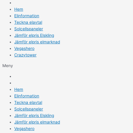
Hem
Elinformation
Teckna elavtal
Solcellspaneler
Jämför elpris Elskling
Jämför elpris elmarknad
Vegashero
Crazytower
Meny
Hem
Elinformation
Teckna elavtal
Solcellspaneler
Jämför elpris Elskling
Jämför elpris elmarknad
Vegashero