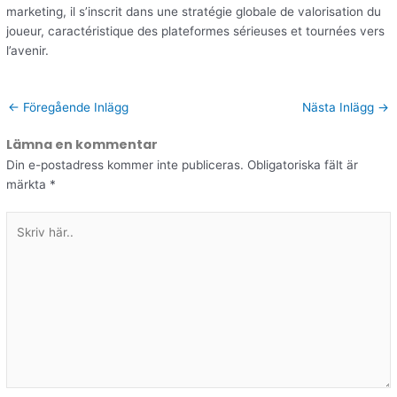
marketing, il s’inscrit dans une stratégie globale de valorisation du
joueur, caractéristique des plateformes sérieuses et tournées vers
l’avenir.
←
Föregående Inlägg
Nästa Inlägg
→
Lämna en kommentar
Din e-postadress kommer inte publiceras.
Obligatoriska fält är
märkta
*
Skriv
här..