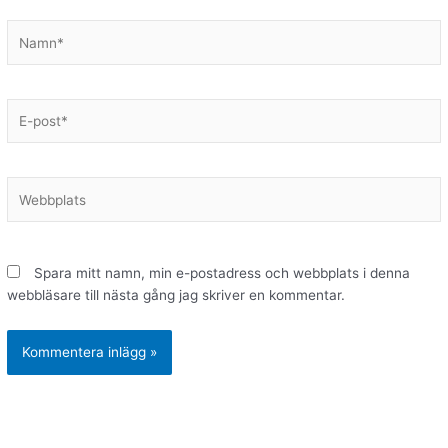
Namn*
E-
post*
Webbplats
Spara mitt namn, min e-postadress och webbplats i denna
webbläsare till nästa gång jag skriver en kommentar.