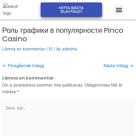
Hoppa
Men
HITTA BÄSTA
till
JÄMFÖR ELPRIS ELSKLING
JÄMFÖR ELPRIS ELMARK
ELAVTALET
innehåll
Роль графики в популярности Pinco
Casino
Lämna en kommentar
/
El
/ Av
admlnlx
←
Föregående Inlägg
Nästa Inlägg
→
Lämna en kommentar
Din e-postadress kommer inte publiceras.
Obligatoriska fält är
märkta
*
Skriv
här..