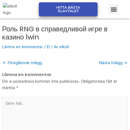
Hoppa
Men
HITTA BÄSTA
till
JÄMFÖR ELPRIS ELSKLING
JÄMFÖR ELPRIS ELMARK
ELAVTALET
innehåll
Роль RNG в справедливой игре в
казино 1win
Lämna en kommentar
/
El
/ Av
elkoll
←
Föregående Inlägg
Nästa Inlägg
→
Lämna en kommentar
Din e-postadress kommer inte publiceras.
Obligatoriska fält är
märkta
*
Skriv
här..