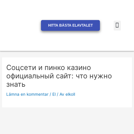
Hoppa
till
innehåll
Men
HITTA BÄSTA ELAVTALET
JÄMFÖR ELPRIS ELSKLING
JÄMFÖR ELPRIS ELMARKN
Соцсети и пинко казино
официальный сайт: что нужно
знать
Lämna en kommentar
/
El
/ Av
elkoll