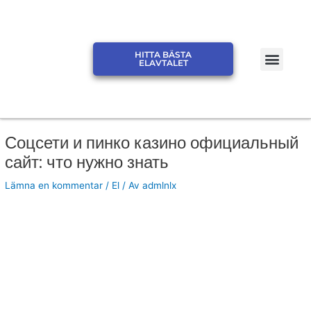
Hoppa
till
innehåll
Men
HITTA BÄSTA
JÄMFÖR ELPRIS ELSKLING
JÄMFÖR ELPRIS ELMARK
ELAVTALET
Соцсети и пинко казино официальный
сайт: что нужно знать
Lämna en kommentar
/
El
/ Av
admlnlx