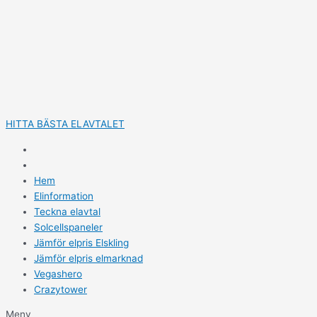
Hoppa
till
innehåll
HITTA BÄSTA ELAVTALET
Hem
Elinformation
Teckna elavtal
Solcellspaneler
Jämför elpris Elskling
Jämför elpris elmarknad
Vegashero
Crazytower
Meny