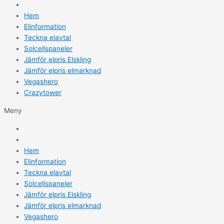
Hem
Elinformation
Teckna elavtal
Solcellspaneler
Jämför elpris Elskling
Jämför elpris elmarknad
Vegashero
Crazytower
Meny
Hem
Elinformation
Teckna elavtal
Solcellspaneler
Jämför elpris Elskling
Jämför elpris elmarknad
Vegashero