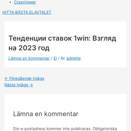
Crazytower
HITTA BÄSTA ELAVTALET
Тенденции ставок 1win: Взгляд
на 2023 год
Lämna en kommentar
/
El
/ Av
admlnlx
←
Föregående Inlägg
Nästa Inlägg
→
Lämna en kommentar
Din e-postadress kommer inte publiceras.
Obligatoriska