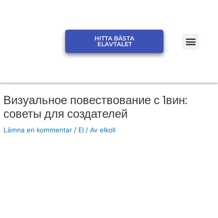
Hoppa
till
innehåll
Men
HITTA BÄSTA
JÄMFÖR ELPRIS ELSKLING
JÄMFÖR ELPRIS ELMARK
ELAVTALET
Визуальное повествование с 1вин:
советы для создателей
Lämna en kommentar
/
El
/ Av
elkoll