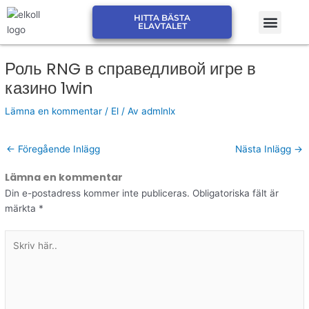
Hoppa
Men
HITTA BÄSTA
till
JÄMFÖR ELPRIS ELSKLING
JÄMFÖR ELPRIS ELMARK
ELAVTALET
innehåll
Роль RNG в справедливой игре в
казино 1win
Lämna en kommentar
/
El
/ Av
admlnlx
←
Föregående Inlägg
Nästa Inlägg
→
Lämna en kommentar
Din e-postadress kommer inte publiceras.
Obligatoriska fält är
märkta
*
Skriv
här..