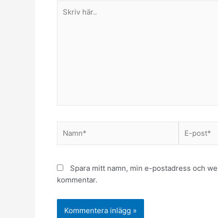
Skriv
här..
Namn*
E-
post*
Spara mitt namn, min e-postadress och webb
kommentar.