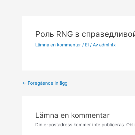
Роль RNG в справедливой
Lämna en kommentar
/
El
/ Av
admlnlx
←
Föregående Inlägg
Lämna en kommentar
Din e-postadress kommer inte publiceras.
Obli