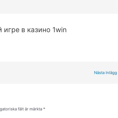
 игре в казино 1win
Nästa Inlägg
gatoriska fält är märkta
*